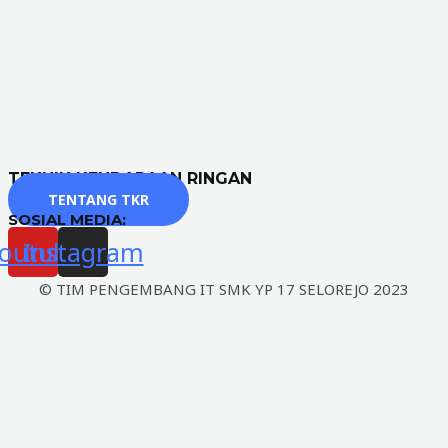
TEKNIK KENDARAAN RINGAN
TENTANG TKR
SOSIAL MEDIA:
outube
Instagram
© TIM PENGEMBANG IT SMK YP 17 SELOREJO 2023