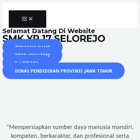
Skip
to
MAIN
content
MENU
Selamat Datang Di Website
SMK YP 17 SELOREJO
TENTANG KAMI
PPDB 2026/2027
E-LIBRARY
DINAS PENDIDIKAN PROVINSI JAWA TIMUR
"
Mempersiapkan sumber daya manusia mandiri,
kompeten, berkarakter, dan profesional serta