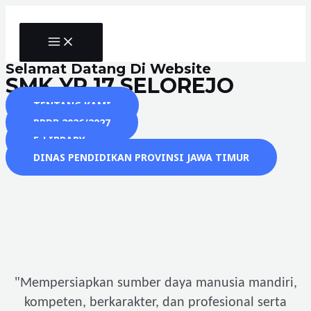
Skip
to
MAIN
content
MENU
Selamat Datang Di Website
SMK YP 17 SELOREJO
TENTANG KAMI
PPDB 2026/2027
E-LIBRARY
DINAS PENDIDIKAN PROVINSI JAWA TIMUR
"
Mempersiapkan sumber daya manusia mandiri,
kompeten, berkarakter, dan profesional serta