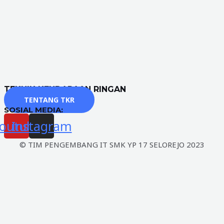
TEKNIK KENDARAAN RINGAN
TENTANG TKR
SOSIAL MEDIA:
outube
Instagram
© TIM PENGEMBANG IT SMK YP 17 SELOREJO 2023