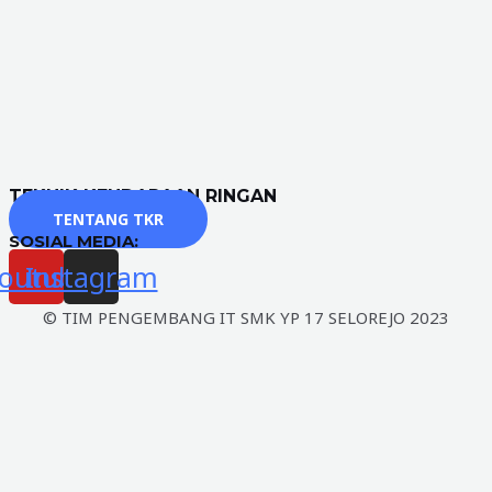
TEKNIK KENDARAAN RINGAN
TENTANG TKR
SOSIAL MEDIA:
outube
Instagram
© TIM PENGEMBANG IT SMK YP 17 SELOREJO 2023