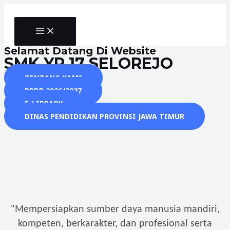
Skip
to
MAIN
content
MENU
Selamat Datang Di Website
SMK YP 17 SELOREJO
TENTANG KAMI
PPDB 2026/2027
E-LIBRARY
DINAS PENDIDIKAN PROVINSI JAWA TIMUR
"
Mempersiapkan sumber daya manusia mandiri,
kompeten, berkarakter, dan profesional serta