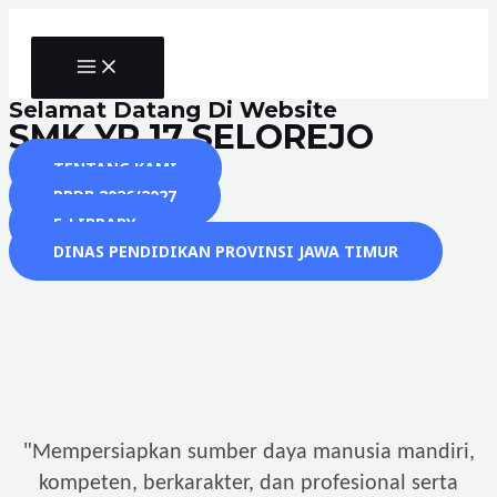
Skip
to
MAIN
content
MENU
Selamat Datang Di Website
SMK YP 17 SELOREJO
TENTANG KAMI
PPDB 2026/2027
E-LIBRARY
DINAS PENDIDIKAN PROVINSI JAWA TIMUR
"
Mempersiapkan sumber daya manusia mandiri,
kompeten, berkarakter, dan profesional serta