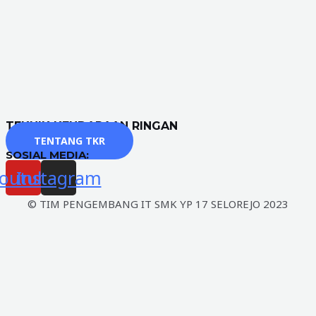
TEKNIK KENDARAAN RINGAN
TENTANG TKR
SOSIAL MEDIA:
outube
Instagram
© TIM PENGEMBANG IT SMK YP 17 SELOREJO 2023