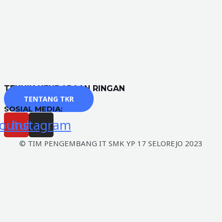
TEKNIK KENDARAAN RINGAN
TENTANG TKR
SOSIAL MEDIA:
outube
Instagram
© TIM PENGEMBANG IT SMK YP 17 SELOREJO 2023