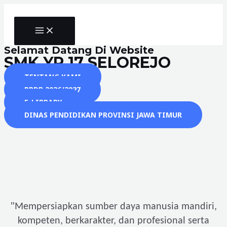
Skip
to
MAIN
content
MENU
Selamat Datang Di Website
SMK YP 17 SELOREJO
TENTANG KAMI
PPDB 2026/2027
E-LIBRARY
DINAS PENDIDIKAN PROVINSI JAWA TIMUR
"
Mempersiapkan sumber daya manusia mandiri,
kompeten, berkarakter, dan profesional serta