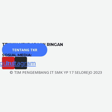
TEKNIK KENDARAAN RINGAN
TENTANG TKR
SOSIAL MEDIA:
outube
Instagram
© TIM PENGEMBANG IT SMK YP 17 SELOREJO 2023