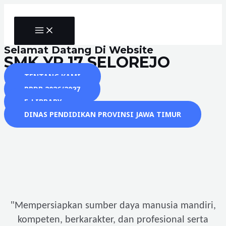
Skip
to
MAIN
content
MENU
Selamat Datang Di Website
SMK YP 17 SELOREJO
TENTANG KAMI
PPDB 2026/2027
E-LIBRARY
DINAS PENDIDIKAN PROVINSI JAWA TIMUR
"
Mempersiapkan sumber daya manusia mandiri,
kompeten, berkarakter, dan profesional serta