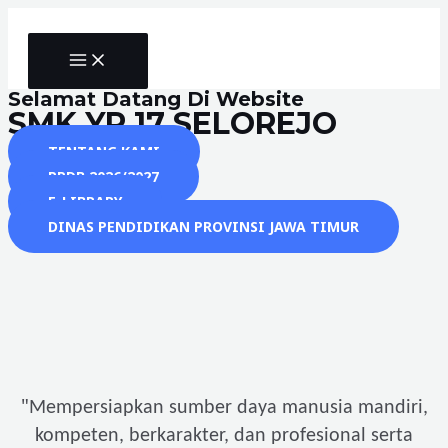
Skip
to
MAIN
content
MENU
Selamat Datang Di Website
SMK YP 17 SELOREJO
TENTANG KAMI
PPDB 2026/2027
E-LIBRARY
DINAS PENDIDIKAN PROVINSI JAWA TIMUR
"
Mempersiapkan sumber daya manusia mandiri,
kompeten, berkarakter, dan profesional serta