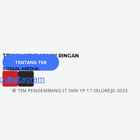
TEKNIK KENDARAAN RINGAN
TENTANG TKR
SOSIAL MEDIA:
outube
Instagram
© TIM PENGEMBANG IT SMK YP 17 SELOREJO 2023