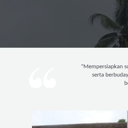
"
Mempersiapkan s
serta berbuda
b