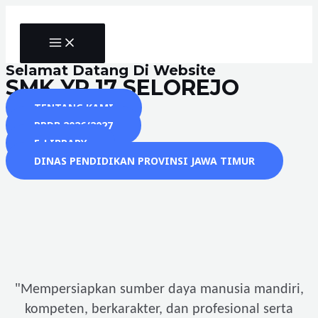
Skip
to
MAIN
content
MENU
Selamat Datang Di Website
SMK YP 17 SELOREJO
TENTANG KAMI
PPDB 2026/2027
E-LIBRARY
DINAS PENDIDIKAN PROVINSI JAWA TIMUR
"
Mempersiapkan sumber daya manusia mandiri,
kompeten, berkarakter, dan profesional serta