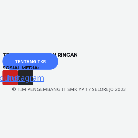
TEKNIK KENDARAAN RINGAN
TENTANG TKR
SOSIAL MEDIA:
outube
Instagram
© TIM PENGEMBANG IT SMK YP 17 SELOREJO 2023