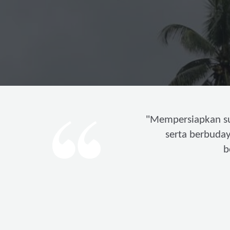
"
Mempersiapkan s
serta berbuda
b