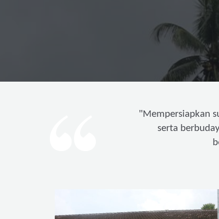
"
Mempersiapkan s
serta berbuda
b