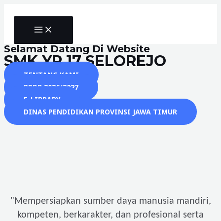
Skip
to
MAIN
content
MENU
Selamat Datang Di Website
SMK YP 17 SELOREJO
TENTANG KAMI
PPDB 2026/2027
E-LIBRARY
DINAS PENDIDIKAN PROVINSI JAWA TIMUR
"
Mempersiapkan sumber daya manusia mandiri,
kompeten, berkarakter, dan profesional serta