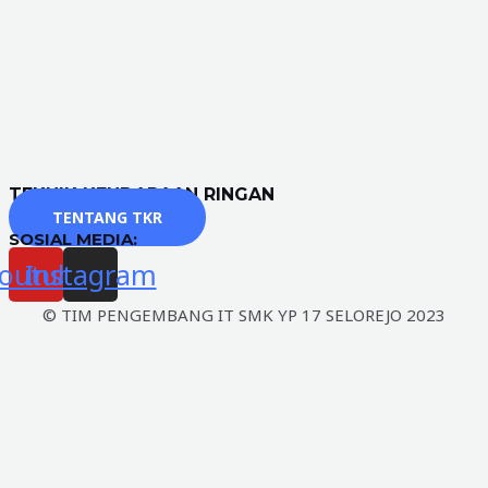
TEKNIK KENDARAAN RINGAN
TENTANG TKR
SOSIAL MEDIA:
outube
Instagram
© TIM PENGEMBANG IT SMK YP 17 SELOREJO 2023