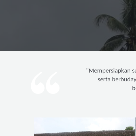
"
Mempersiapkan s
serta berbuda
b