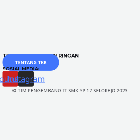
TEKNIK KENDARAAN RINGAN
TENTANG TKR
SOSIAL MEDIA:
outube
Instagram
© TIM PENGEMBANG IT SMK YP 17 SELOREJO 2023