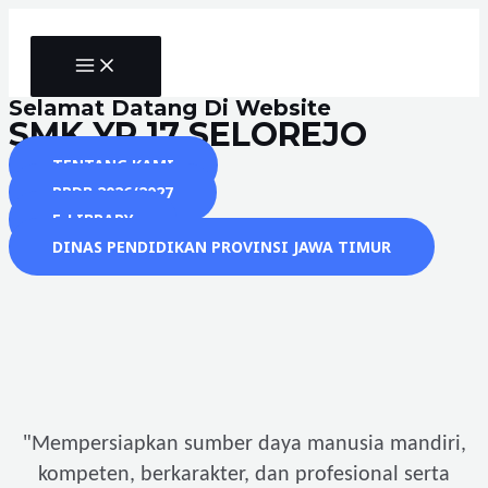
Skip
to
MAIN
content
MENU
Selamat Datang Di Website
SMK YP 17 SELOREJO
TENTANG KAMI
PPDB 2026/2027
E-LIBRARY
DINAS PENDIDIKAN PROVINSI JAWA TIMUR
"
Mempersiapkan sumber daya manusia mandiri,
kompeten, berkarakter, dan profesional serta