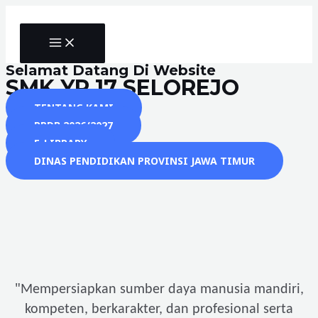
Skip
to
MAIN
content
MENU
Selamat Datang Di Website
SMK YP 17 SELOREJO
TENTANG KAMI
PPDB 2026/2027
E-LIBRARY
DINAS PENDIDIKAN PROVINSI JAWA TIMUR
"
Mempersiapkan sumber daya manusia mandiri,
kompeten, berkarakter, dan profesional serta