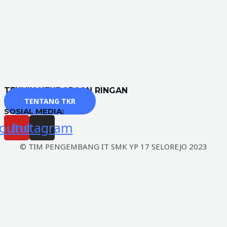
TEKNIK KENDARAAN RINGAN
TENTANG TKR
SOSIAL MEDIA:
outube
Instagram
© TIM PENGEMBANG IT SMK YP 17 SELOREJO 2023