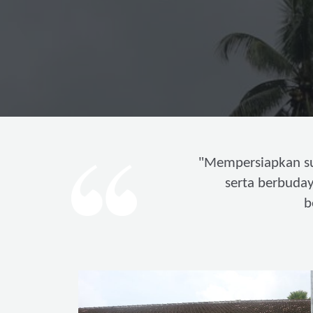
"
Mempersiapkan s
serta berbuda
b