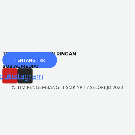
TEKNIK KENDARAAN RINGAN
TENTANG TKR
SOSIAL MEDIA:
outube
Instagram
© TIM PENGEMBANG IT SMK YP 17 SELOREJO 2023