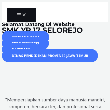
Skip
to
MAIN
content
MENU
Selamat Datang Di Website
SMK YP 17 SELOREJO
TENTANG KAMI
PPDB 2026/2027
E-LIBRARY
DINAS PENDIDIKAN PROVINSI JAWA TIMUR
"
Mempersiapkan sumber daya manusia mandiri,
kompeten, berkarakter, dan profesional serta