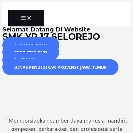
Skip
to
MAIN
content
MENU
Selamat Datang Di Website
SMK YP 17 SELOREJO
TENTANG KAMI
PPDB 2026/2027
E-LIBRARY
DINAS PENDIDIKAN PROVINSI JAWA TIMUR
"
Mempersiapkan sumber daya manusia mandiri,
kompeten, berkarakter, dan profesional serta