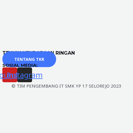
TEKNIK KENDARAAN RINGAN
TENTANG TKR
SOSIAL MEDIA:
outube
Instagram
© TIM PENGEMBANG IT SMK YP 17 SELOREJO 2023