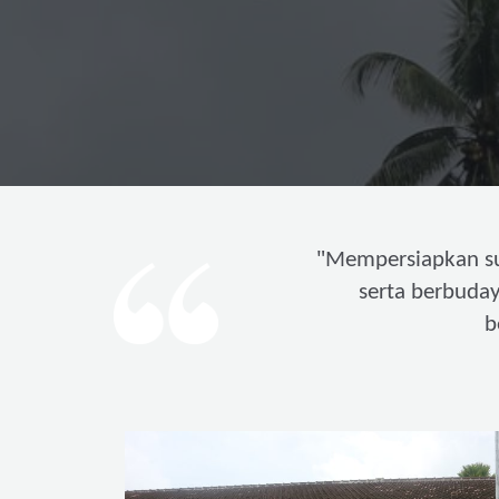
"
Mempersiapkan s
serta berbuda
b