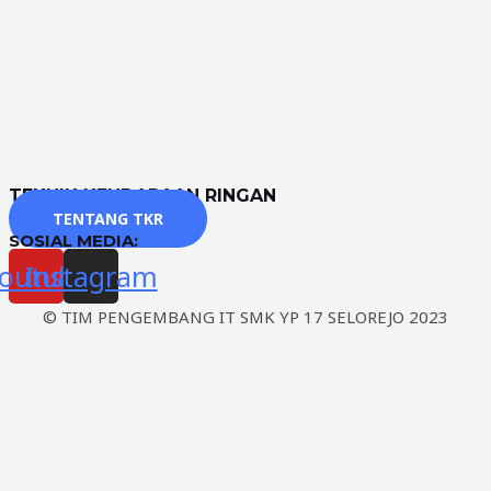
TEKNIK KENDARAAN RINGAN
TENTANG TKR
SOSIAL MEDIA:
outube
Instagram
© TIM PENGEMBANG IT SMK YP 17 SELOREJO 2023