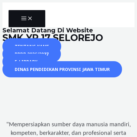
Skip
to
MAIN
content
MENU
Selamat Datang Di Website
SMK YP 17 SELOREJO
TENTANG KAMI
PPDB 2026/2027
E-LIBRARY
DINAS PENDIDIKAN PROVINSI JAWA TIMUR
"
Mempersiapkan sumber daya manusia mandiri,
kompeten, berkarakter, dan profesional serta