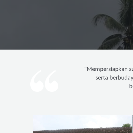
"
Mempersiapkan s
serta berbuda
b