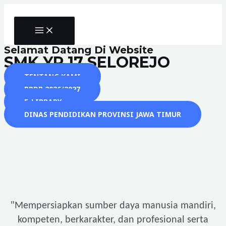
Skip
to
MAIN
content
MENU
Selamat Datang Di Website
SMK YP 17 SELOREJO
TENTANG KAMI
PPDB 2026/2027
E-LIBRARY
DINAS PENDIDIKAN PROVINSI JAWA TIMUR
"
Mempersiapkan sumber daya manusia mandiri,
kompeten, berkarakter, dan profesional serta