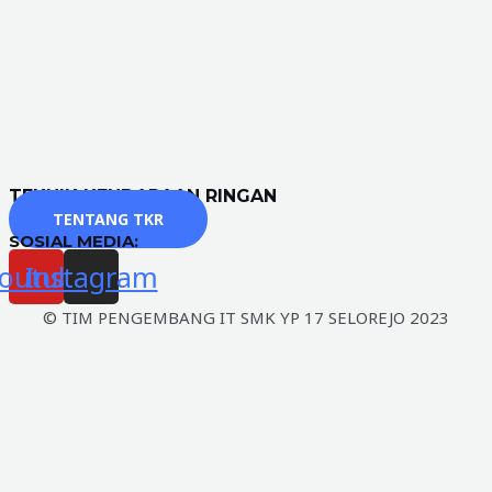
TEKNIK KENDARAAN RINGAN
TENTANG TKR
SOSIAL MEDIA:
outube
Instagram
© TIM PENGEMBANG IT SMK YP 17 SELOREJO 2023