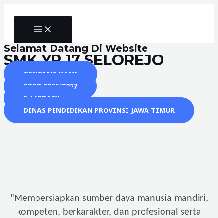
Skip
to
MAIN
content
MENU
Selamat Datang Di Website
SMK YP 17 SELOREJO
TENTANG KAMI
PPDB 2026/2027
E-LIBRARY
DINAS PENDIDIKAN PROVINSI JAWA TIMUR
"
Mempersiapkan sumber daya manusia mandiri,
kompeten, berkarakter, dan profesional serta