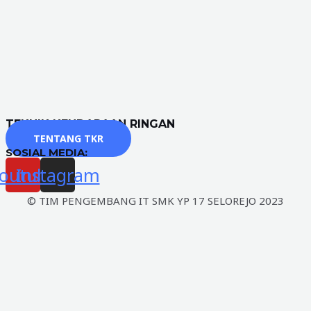
TEKNIK KENDARAAN RINGAN
TENTANG TKR
SOSIAL MEDIA:
outube
Instagram
© TIM PENGEMBANG IT SMK YP 17 SELOREJO 2023