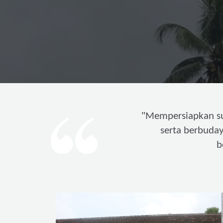
"
Mempersiapkan s
serta berbuda
b