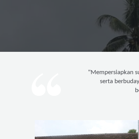
"
Mempersiapkan s
serta berbuda
b