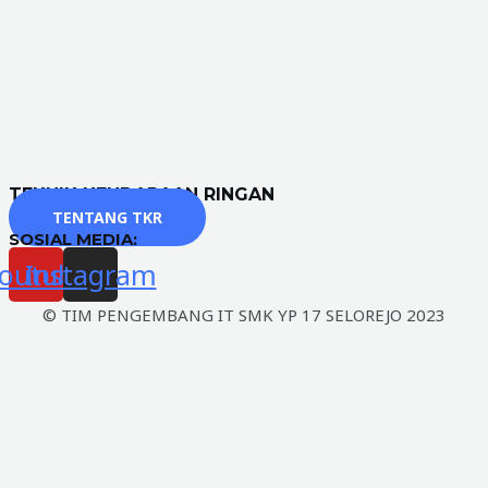
TEKNIK KENDARAAN RINGAN
TENTANG TKR
SOSIAL MEDIA:
outube
Instagram
© TIM PENGEMBANG IT SMK YP 17 SELOREJO 2023