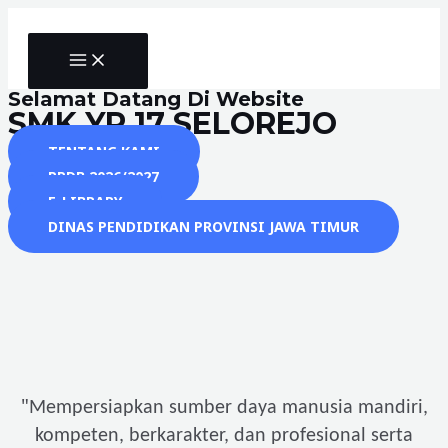
Skip
to
MAIN
content
MENU
Selamat Datang Di Website
SMK YP 17 SELOREJO
TENTANG KAMI
PPDB 2026/2027
E-LIBRARY
DINAS PENDIDIKAN PROVINSI JAWA TIMUR
"
Mempersiapkan sumber daya manusia mandiri,
kompeten, berkarakter, dan profesional serta