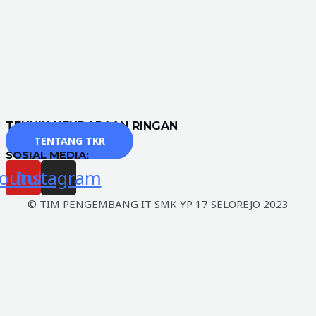
TEKNIK KENDARAAN RINGAN
TENTANG TKR
SOSIAL MEDIA:
outube
Instagram
© TIM PENGEMBANG IT SMK YP 17 SELOREJO 2023