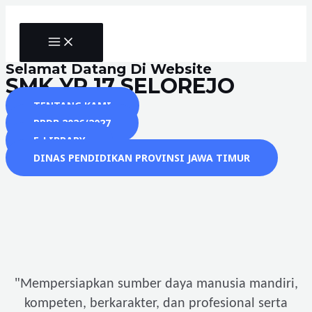
Skip
to
MAIN
content
MENU
Selamat Datang Di Website
SMK YP 17 SELOREJO
TENTANG KAMI
PPDB 2026/2027
E-LIBRARY
DINAS PENDIDIKAN PROVINSI JAWA TIMUR
"
Mempersiapkan sumber daya manusia mandiri,
kompeten, berkarakter, dan profesional serta