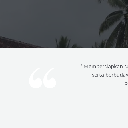
"
Mempersiapkan s
serta berbuda
b