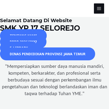
Skip
to
MAI
content
Selamat Datang Di Website
MEN
SMK YP 17 SELOREJO
TENTANG KAMI
PPDB 2026/2027
E-LIBRARY
DINAS PENDIDIKAN PROVINSI JAWA TIMUR
"
Mempersiapkan sumber daya manusia mandiri,
kompeten, berkarakter, dan profesional serta
berbudaya sesuai dengan perkembangan ilmu
pengetahuan dan teknologi berlandaskan iman dan
"
taqwa terhadap Tuhan YME.