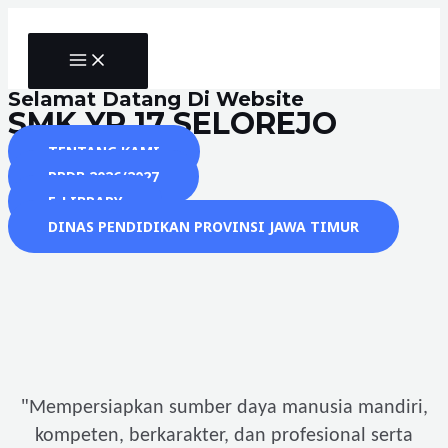
Skip
to
MAIN
content
MENU
Selamat Datang Di Website
SMK YP 17 SELOREJO
TENTANG KAMI
PPDB 2026/2027
E-LIBRARY
DINAS PENDIDIKAN PROVINSI JAWA TIMUR
"
Mempersiapkan sumber daya manusia mandiri,
kompeten, berkarakter, dan profesional serta