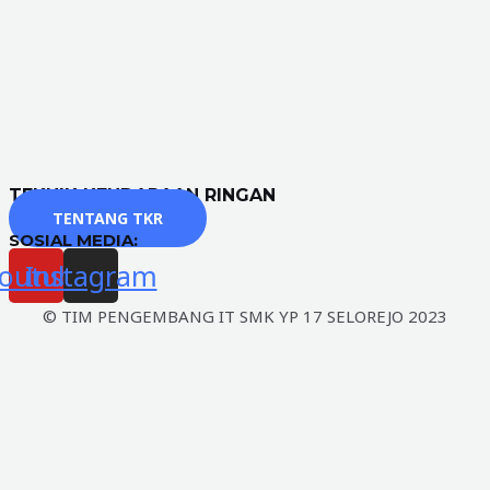
TEKNIK KENDARAAN RINGAN
TENTANG TKR
SOSIAL MEDIA:
outube
Instagram
© TIM PENGEMBANG IT SMK YP 17 SELOREJO 2023