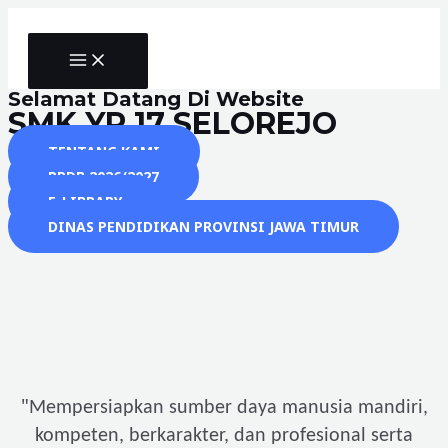
Skip
to
MAIN
content
MENU
Selamat Datang Di Website
SMK YP 17 SELOREJO
TENTANG KAMI
PPDB 2026/2027
E-LIBRARY
DINAS PENDIDIKAN PROVINSI JAWA TIMUR
"
Mempersiapkan sumber daya manusia mandiri,
kompeten, berkarakter, dan profesional serta