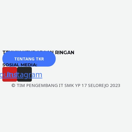
TEKNIK KENDARAAN RINGAN
TENTANG TKR
SOSIAL MEDIA:
outube
Instagram
© TIM PENGEMBANG IT SMK YP 17 SELOREJO 2023