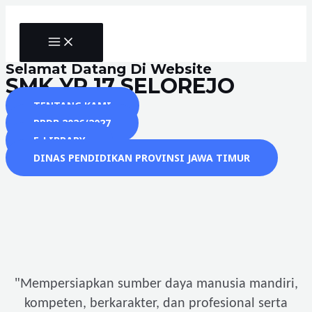
Skip
to
MAIN
content
MENU
Selamat Datang Di Website
SMK YP 17 SELOREJO
TENTANG KAMI
PPDB 2026/2027
E-LIBRARY
DINAS PENDIDIKAN PROVINSI JAWA TIMUR
"
Mempersiapkan sumber daya manusia mandiri,
kompeten, berkarakter, dan profesional serta