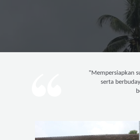
"
Mempersiapkan s
serta berbuda
b