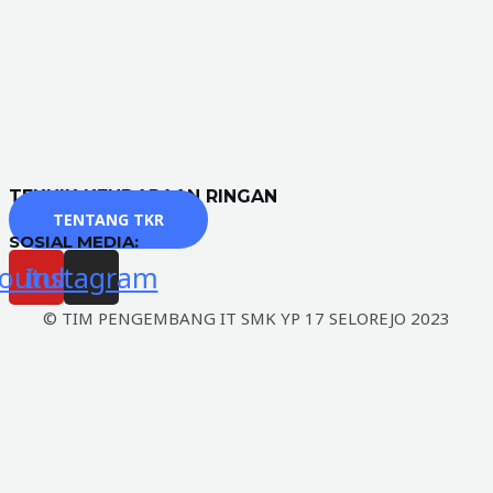
TEKNIK KENDARAAN RINGAN
TENTANG TKR
SOSIAL MEDIA:
outube
Instagram
© TIM PENGEMBANG IT SMK YP 17 SELOREJO 2023