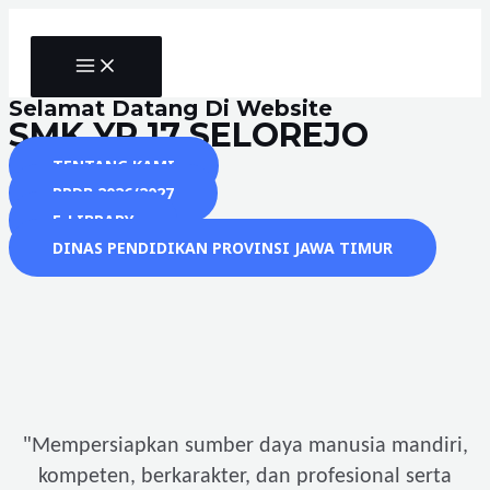
Skip
to
MAIN
content
MENU
Selamat Datang Di Website
SMK YP 17 SELOREJO
TENTANG KAMI
PPDB 2026/2027
E-LIBRARY
DINAS PENDIDIKAN PROVINSI JAWA TIMUR
"
Mempersiapkan sumber daya manusia mandiri,
kompeten, berkarakter, dan profesional serta