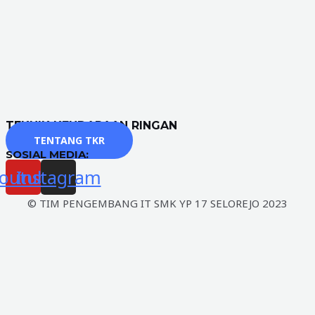
TEKNIK KENDARAAN RINGAN
TENTANG TKR
SOSIAL MEDIA:
outube
Instagram
© TIM PENGEMBANG IT SMK YP 17 SELOREJO 2023