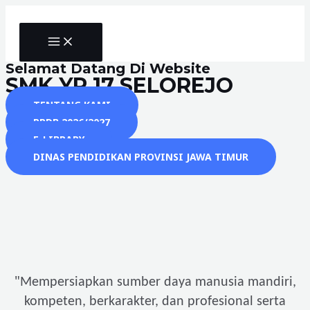
Skip
to
MAIN
content
MENU
Selamat Datang Di Website
SMK YP 17 SELOREJO
TENTANG KAMI
PPDB 2026/2027
E-LIBRARY
DINAS PENDIDIKAN PROVINSI JAWA TIMUR
"
Mempersiapkan sumber daya manusia mandiri,
kompeten, berkarakter, dan profesional serta