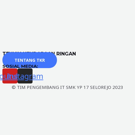
TEKNIK KENDARAAN RINGAN
TENTANG TKR
SOSIAL MEDIA:
outube
Instagram
© TIM PENGEMBANG IT SMK YP 17 SELOREJO 2023