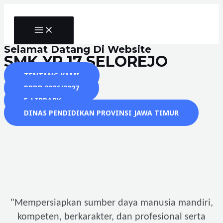
Skip
to
MAIN
content
MENU
Selamat Datang Di Website
SMK YP 17 SELOREJO
TENTANG KAMI
PPDB 2026/2027
E-LIBRARY
DINAS PENDIDIKAN PROVINSI JAWA TIMUR
"
Mempersiapkan sumber daya manusia mandiri,
kompeten, berkarakter, dan profesional serta