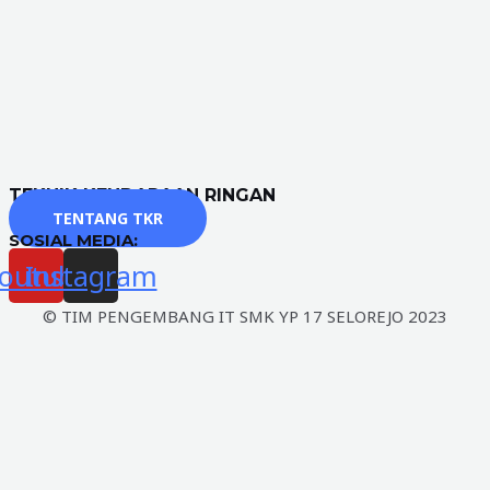
TEKNIK KENDARAAN RINGAN
TENTANG TKR
SOSIAL MEDIA:
outube
Instagram
© TIM PENGEMBANG IT SMK YP 17 SELOREJO 2023