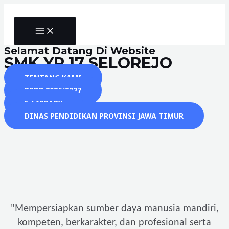
Skip
to
MAIN
content
MENU
Selamat Datang Di Website
SMK YP 17 SELOREJO
TENTANG KAMI
PPDB 2026/2027
E-LIBRARY
DINAS PENDIDIKAN PROVINSI JAWA TIMUR
"
Mempersiapkan sumber daya manusia mandiri,
kompeten, berkarakter, dan profesional serta